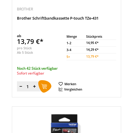
BROTHER
Brother Schriftbandkassette P-touch TZe-431
ab
Menge
Stückpreis
13,79 €*
14,95 €*
1-2
pro Stück
14,29 €*
3-4
Ab 5 Stück
13,79 €*
5
+
Noch 42 Stück verfügbar
Sofort verfügbar
Merken
Menge
Vergleichen