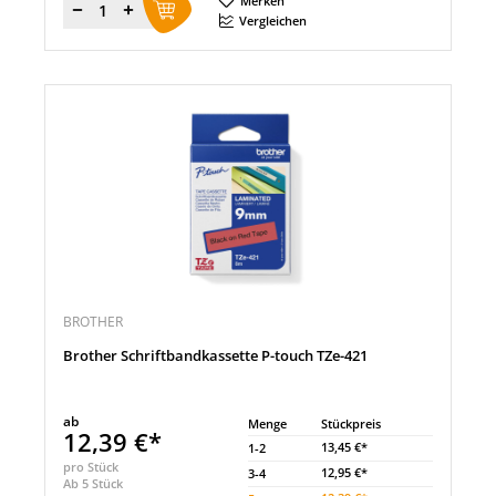
Merken
Menge
Vergleichen
BROTHER
Brother Schriftbandkassette P-touch TZe-421
ab
Menge
Stückpreis
12,39 €*
13,45 €*
1-2
pro Stück
12,95 €*
3-4
Ab 5 Stück