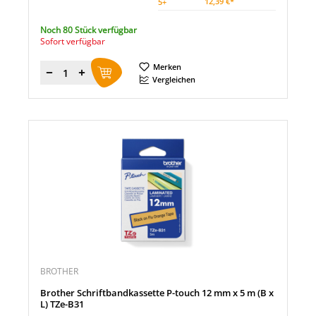
12,39 €*
5
+
Noch 80 Stück verfügbar
Sofort verfügbar
Merken
Menge
Vergleichen
BROTHER
Brother Schriftbandkassette P-touch 12 mm x 5 m (B x
L) TZe-B31