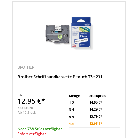
BROTHER
Brother Schriftbandkassette P-touch TZe-231
ab
Menge
Stückpreis
12,95 €*
14,95 €*
1-2
pro Stück
14,29 €*
3-4
Ab 10 Stück
13,79 €*
5-9
12,95 €*
10
+
Noch 788 Stück verfügbar
Sofort verfügbar