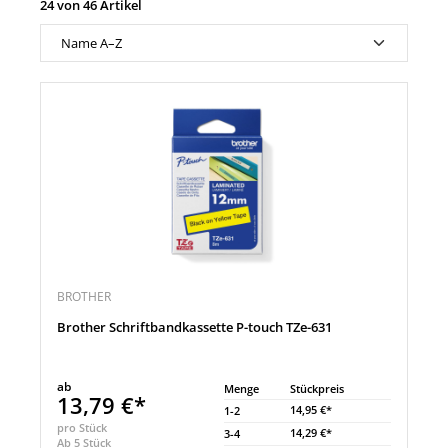
24 von 46 Artikel
BROTHER
Brother Schriftbandkassette P-touch TZe-631
ab
Menge
Stückpreis
13,79 €*
14,95 €*
1-2
pro Stück
14,29 €*
3-4
Ab 5 Stück