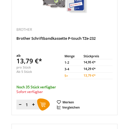
BROTHER
Brother Schriftbandkassette P-touch TZe-232
ab
Menge
Stückpreis
13,79 €*
14,95 €*
1-2
pro Stück
14,29 €*
3-4
Ab 5 Stück
13,79 €*
5
+
Noch 35 Stück verfügbar
Sofort verfügbar
Merken
Menge
Vergleichen