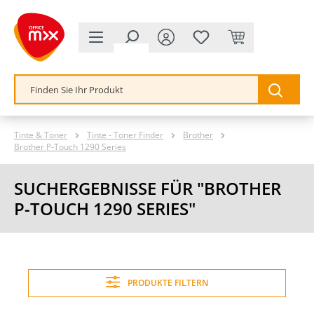
alt springen
Tinte & Toner
Tinte - Toner Finder
Brother
Brother P-Touch 1290 Series
SUCHERGEBNISSE FÜR "BROTHER
P-TOUCH 1290 SERIES"
PRODUKTE FILTERN