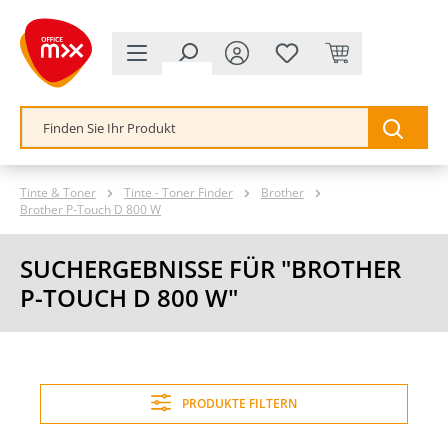
alt springen
Tinte & Toner
Tinte - Toner Finder
Brother
Brother P-Touch D 800 W
SUCHERGEBNISSE FÜR "BROTHER
P-TOUCH D 800 W"
PRODUKTE FILTERN