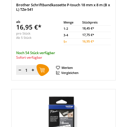
Brother Schriftbandkassette P-touch 18 mm x 8 m (B x
L) TZe-541
ab
Menge
Stückpreis
16,95 €*
18,45 €*
1-2
pro Stück
17,75 €*
3-4
Ab 5 Stück
16,95 €*
5
+
Noch 54 Stück verfügbar
Sofort verfügbar
Merken
Menge
Vergleichen