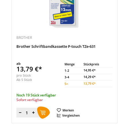
BROTHER
Brother Schriftbandkassette P-touch TZe-631
ab
Menge
Stückpreis
13,79 €*
14,95 €*
1-2
pro Stück
14,29 €*
3-4
Ab 5 Stück
13,79 €*
5
+
Noch 19 Stück verfügbar
Sofort verfügbar
Merken
Menge
Vergleichen