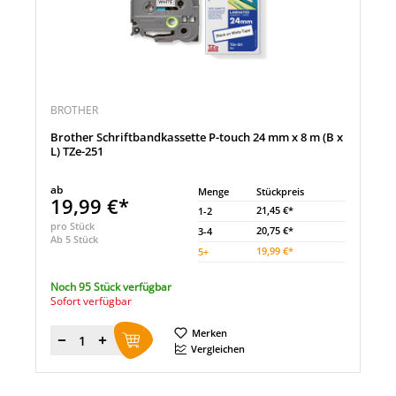
BROTHER
Brother Schriftbandkassette P-touch 24 mm x 8 m (B x
L) TZe-251
ab
Menge
Stückpreis
19,99 €*
21,45 €*
1-2
pro Stück
20,75 €*
3-4
Ab 5 Stück
19,99 €*
5
+
Noch 95 Stück verfügbar
Sofort verfügbar
Merken
Menge
Vergleichen