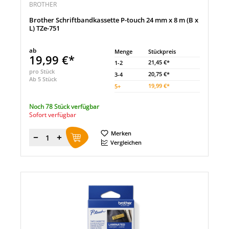
BROTHER
Brother Schriftbandkassette P-touch 24 mm x 8 m (B x
L) TZe-751
ab
Menge
Stückpreis
19,99 €*
21,45 €*
1-2
pro Stück
20,75 €*
3-4
Ab 5 Stück
19,99 €*
5
+
Noch 78 Stück verfügbar
Sofort verfügbar
Merken
Menge
Vergleichen