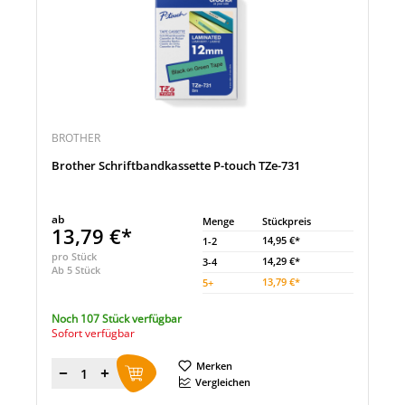
BROTHER
Brother Schriftbandkassette P-touch TZe-731
ab
Menge
Stückpreis
13,79 €*
14,95 €*
1-2
pro Stück
14,29 €*
3-4
Ab 5 Stück
13,79 €*
5
+
Noch 107 Stück verfügbar
Sofort verfügbar
Merken
Menge
Vergleichen