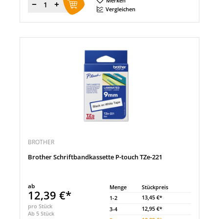
Merken
Menge
Vergleichen
BROTHER
Brother Schriftbandkassette P-touch TZe-221
ab
Menge
Stückpreis
12,39 €*
13,45 €*
1-2
pro Stück
12,95 €*
3-4
Ab 5 Stück