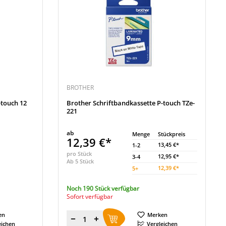
BROTHER
-touch 12
Brother Schriftbandkassette P-touch TZe-
221
ab
Menge
Stückpreis
12,39 €*
13,45 €*
1-2
pro Stück
12,95 €*
3-4
Ab 5 Stück
12,39 €*
5
+
Noch 190 Stück verfügbar
Sofort verfügbar
en
Merken
Menge
eichen
Vergleichen