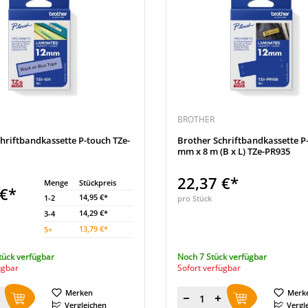
BROTHER
hriftbandkassette P-touch TZe-
Brother Schriftbandkassette P
mm x 8 m (B x L) TZe-PR935
22,37 €*
Menge
Stückpreis
 €*
14,95 €*
1-2
pro Stück
14,29 €*
3-4
13,79 €*
5
+
tück verfügbar
Noch 7 Stück verfügbar
ügbar
Sofort verfügbar
Merken
Merk
Menge
Vergleichen
Vergl