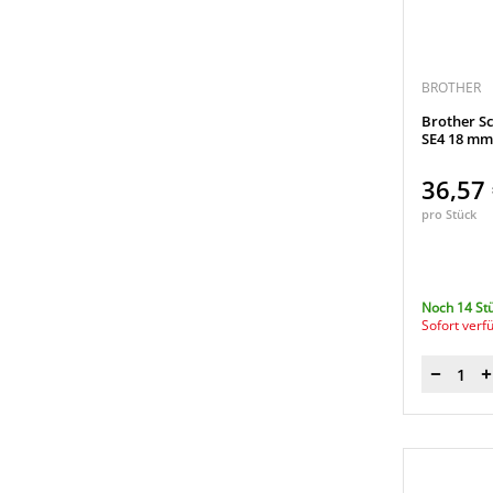
TZe-641
(1)
TZe-721
(1)
TZe-731
(1)
BROTHER
TZe-741
(1)
Brother Sc
TZe-B31
(1)
SE4 18 mm 
TZe-C31
(1)
36,57
TZe-FA3
(1)
pro Stück
TZe-FX221
(1)
TZe-FX231
(1)
TZe-FX241
(1)
Noch 14 St
Sofort verf
TZe-FX631
(1)
TZe-M31
(1)
Menge
TZe-M931
(1)
TZe-N221
(1)
TZe-N231
(1)