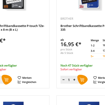
BROTHER
hriftbandkassette P-touch TZe-
Brother Schriftbandkassette P
x 8 m (B x L)
335
 €*
ab
Menge
S
16,95 €*
1
1-2
pro Stück
1
3-4
Ab 5 Stück
1
5
+
ück verfügbar
Noch 47 Stück verfügbar
ügbar
Sofort verfügbar
Merken
Merk
Menge
Vergleichen
Vergl