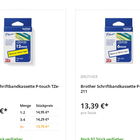
BROTHER
hriftbandkassette P-touch TZe-
Brother Schriftbandkassette P
211
13,39 €*
Menge
Stückpreis
 €*
14,95 €*
1-2
pro Stück
14,29 €*
3-4
13,79 €*
5
+
ück verfügbar
Noch 92 Stück verfügbar