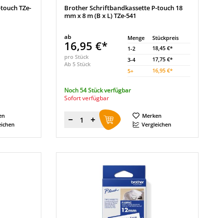
-touch TZe-
Brother Schriftbandkassette P-touch 18
mm x 8 m (B x L) TZe-541
ab
Menge
Stückpreis
16,95 €*
18,45 €*
1-2
pro Stück
17,75 €*
3-4
Ab 5 Stück
16,95 €*
5
+
Noch 54 Stück verfügbar
Sofort verfügbar
en
Merken
Menge
eichen
Vergleichen