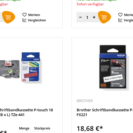
ügbar
Sofort verfügbar
Merken
Merk
Menge
Vergleichen
Vergl
BROTHER
hriftbandkassette P-touch 18
Brother Schriftbandkassette P
B x L) TZe-441
FX221
18,68 €*
Menge
Stückpreis