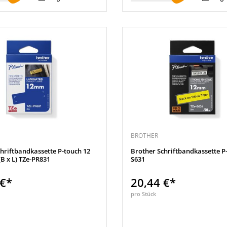
BROTHER
hriftbandkassette P-touch 12
Brother Schriftbandkassette P
B x L) TZe-PR831
S631
 €*
20,44 €*
pro Stück