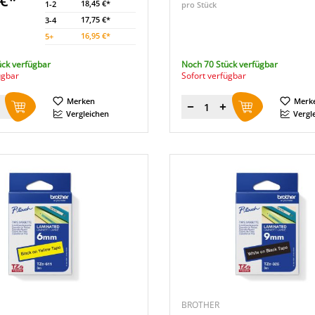
 €*
18,45 €*
1-2
pro Stück
17,75 €*
3-4
16,95 €*
5
+
ück verfügbar
Noch 70 Stück verfügbar
ügbar
Sofort verfügbar
Merken
Merk
Menge
Vergleichen
Vergl
BROTHER