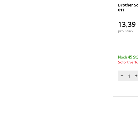
Brother Sc
TZe-325
(1)
611
TZe-335
(1)
13,39
TZe-345
(1)
pro Stück
TZe-421
(1)
TZe-431
(1)
TZe-435
(1)
Noch 45 St
Sofort verf
TZe-441
(1)
TZe-521
(1)
Menge
TZe-531
(1)
TZe-535
(1)
TZe-541
(1)
TZe-611
(1)
TZe-621
(1)
TZe-631
(1)