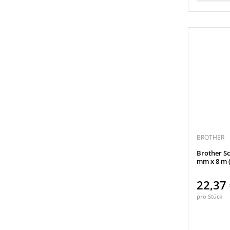
BROTHER
Brother Sc
mm x 8 m (
22,37
pro Stück