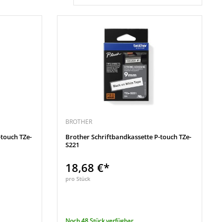
BROTHER
-touch TZe-
Brother Schriftbandkassette P-touch TZe-
S221
18,68 €*
pro Stück
Noch 48 Stück verfügbar