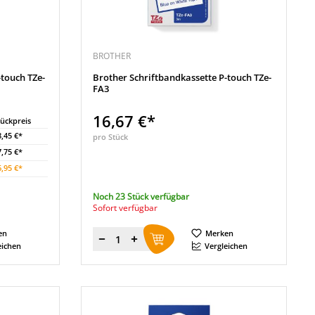
BROTHER
-touch TZe-
Brother Schriftbandkassette P-touch TZe-
FA3
16,67 €*
tückpreis
8,45 €*
pro Stück
7,75 €*
6,95 €*
Noch 23 Stück verfügbar
Sofort verfügbar
en
Merken
Menge
eichen
Vergleichen