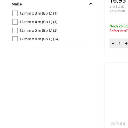
16,95
Maße
pro Stück
TZe-141
(1)
Ab 5 Stück
12 mm x 3 m (B x L)
(1)
TZe-211
(1)
12 mm x 4 m (B x L)
(1)
TZe-221
(1)
Noch 26 St
12 mm x 5 m (B x L)
(2)
Sofort verf
TZe-222
(1)
12 mm x 8 m (B x L)
(24)
TZe-223
(1)
Menge
18 mm x 8 m (B x L)
(13)
TZe-231
(1)
6 mm x 8 m (B x L)
(4)
TZe-231CIV
(1)
9 mm x 8 m (B x L)
(12)
TZe-231M
(1)
TZe-231S
(1)
TZe-232
(1)
TZe-233
(1)
TZe-241
(1)
TZe-242
(1)
TZe-243
(1)
BROTHER
TZe-315
(1)