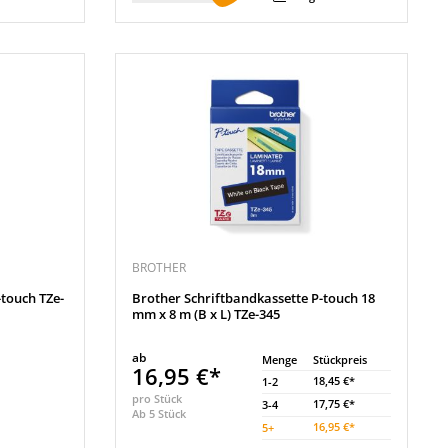
BROTHER
-touch TZe-
Brother Schriftbandkassette P-touch 18
mm x 8 m (B x L) TZe-345
ab
Menge
Stückpreis
16,95 €*
18,45 €*
1-2
pro Stück
17,75 €*
3-4
Ab 5 Stück
16,95 €*
5
+