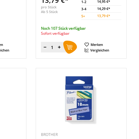
13,79 €*
14,95 €*
1-2
pro Stück
14,29 €*
3-4
Ab 5 Stück
13,79 €*
5
+
Noch 107 Stück verfügbar
Sofort verfügbar
en
Merken
Menge
eichen
Vergleichen
BROTHER