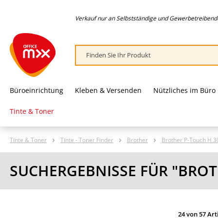
springen
Zur Hauptnavigation springen
Verkauf nur an Selbstständige und Gewerbetreibende,
Büroeinrichtung
Kleben & Versenden
Nützliches im Büro
Tinte & Toner
Tinte & Toner
Tinte - Toner Finder
Brother
Brother P-Touch H 30
SUCHERGEBNISSE FÜR "BROTH
24 von 57 Art