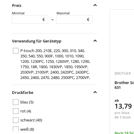
Preis
Minimal
Maximal
€
€
–
Verwendung für Gerätetyp
P-touch 200, 210E, 220, 300, 310, 340,
350, 540, 550, 900F, 1000, 1010, 1090,
1200, 1230PC, 1250, 1260VP, 1280, 1290,
1750, 18R, 1800, 1830VP, 1850, 1950VP,
2030VP, 2100VP, 2400, 2420PC, 2430PC,
BROTHER
2450, 2460, 2470, 2480, 2500PC, 2700VP,
Brother Sc
2730VP, 3600, 7100VP
(29)
631
P-touch 200, 210E, 220, 300, 310, 340,
Druckfarbe
350, 540, 550, 900F, 1000, 1010, 1090,
ab
blau
(5)
1200, 1230PC, 1250, 1260VP, 1280, 1290,
13,79
1750,18R, 1800, 1830VP, 1850, 1950VP,
rot
(4)
pro Stück
2030VP, 2100VP, 2400, 2420PC, 2430PC,
Ab 5 Stück
2450, 2460, 2470, 2480, 2500PC, 2700VP,
schwarz
(40)
2730VP, 3600, 7100VP,
(13)
weiß
(8)
P-touch 210E, 220, 300, 310, 340, 350,
Noch 19 St