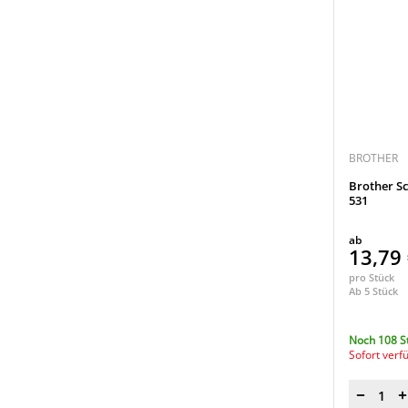
TZe-N241
(1)
TZe-PR831
(1)
TZe-PR935
(1)
TZe-S221
(1)
TZe-S231
(1)
TZe-S241
(1)
BROTHER
TZe-S631
(1)
Brother Sc
531
TZe-SE4
(1)
ab
13,79
pro Stück
Ab 5 Stück
Noch 108 S
Sofort verf
Menge