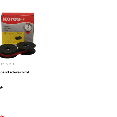
PE S.R.O.
bband schwarz/rot
€*
gbar