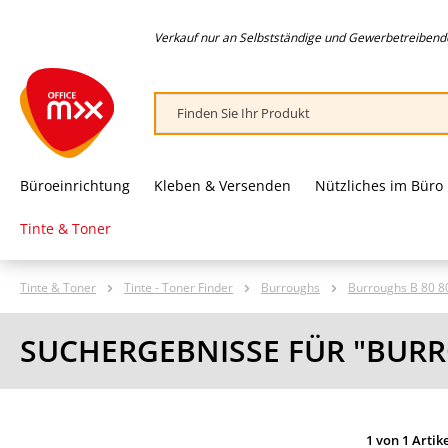
springen
Zur Hauptnavigation springen
Verkauf nur an Selbstständige und Gewerbetreibende,
Büroeinrichtung
Kleben & Versenden
Nützliches im Büro
Tinte & Toner
Tinte & Toner
Tinte - Toner Finder
Burroughs
Burroughs B 80 8
SUCHERGEBNISSE FÜR "BURR
1 von 1 Artik