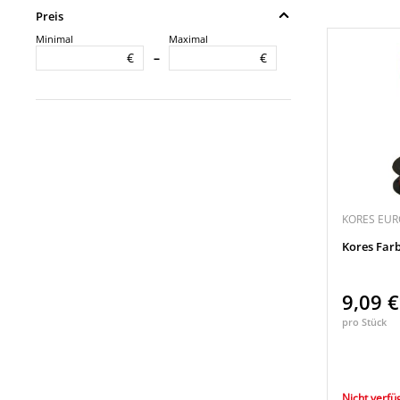
Preis
Minimal
Maximal
€
€
–
KORES EURO
Kores Far
9,09 
pro Stück
Nicht verfü