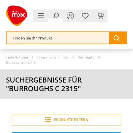
alt springen
Tinte & Toner
Tinte - Toner Finder
Burroughs
Burroughs C 2315
SUCHERGEBNISSE FÜR
"BURROUGHS C 2315"
PRODUKTE FILTERN