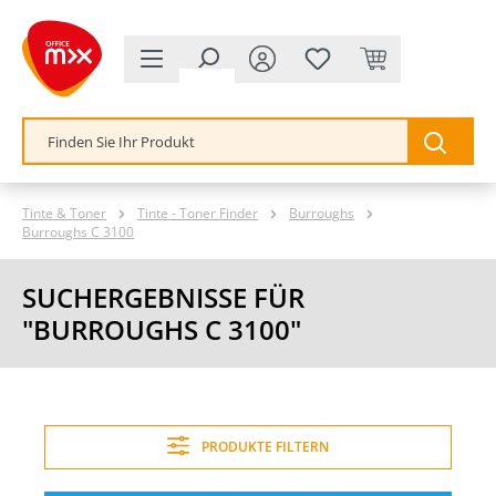
alt springen
Tinte & Toner
Tinte - Toner Finder
Burroughs
Burroughs C 3100
SUCHERGEBNISSE FÜR
"BURROUGHS C 3100"
PRODUKTE FILTERN