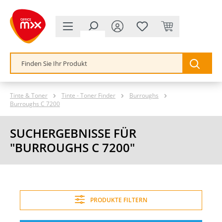
alt springen
Tinte & Toner
Tinte - Toner Finder
Burroughs
Burroughs C 7200
SUCHERGEBNISSE FÜR
"BURROUGHS C 7200"
PRODUKTE FILTERN