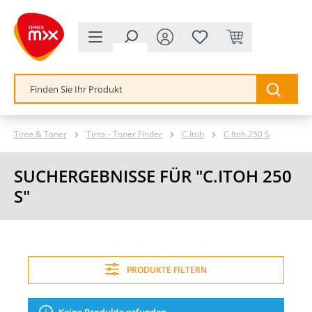
alt springen
Tinte & Toner
Tinte - Toner Finder
C.Itoh
C.Itoh 250 S
SUCHERGEBNISSE FÜR "C.ITOH 250
S"
PRODUKTE FILTERN