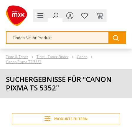
alt springen
Tinte & Toner
Tinte - Toner Finder
Canon
Canon Pixma TS 5352
SUCHERGEBNISSE FÜR "CANON
PIXMA TS 5352"
PRODUKTE FILTERN