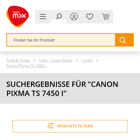
alt springen
Tinte & Toner
Tinte - Toner Finder
Canon
Canon Pixma TS 7450 i
SUCHERGEBNISSE FÜR "CANON
PIXMA TS 7450 I"
PRODUKTE FILTERN