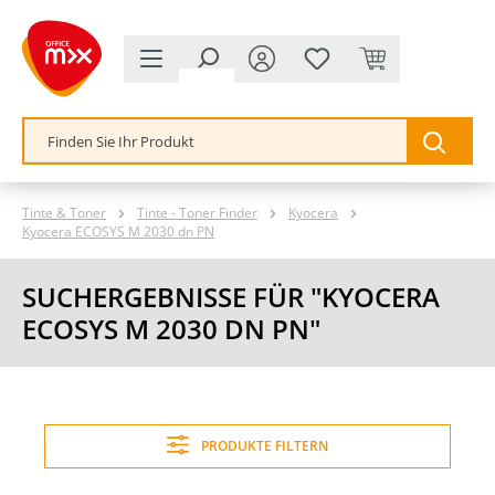
alt springen
Tinte & Toner
Tinte - Toner Finder
Kyocera
Kyocera ECOSYS M 2030 dn PN
SUCHERGEBNISSE FÜR "KYOCERA
ECOSYS M 2030 DN PN"
PRODUKTE FILTERN