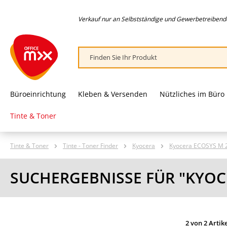
springen
Zur Hauptnavigation springen
Verkauf nur an Selbstständige und Gewerbetreibende,
Büroeinrichtung
Kleben & Versenden
Nützliches im Büro
Tinte & Toner
Tinte & Toner
Tinte - Toner Finder
Kyocera
Kyocera ECOSYS M 
SUCHERGEBNISSE FÜR "KYOC
2 von 2 Artik