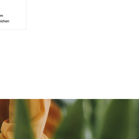
en
eichen