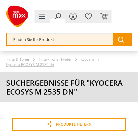
alt springen
Tinte & Toner
Tinte - Toner Finder
Kyocera
Kyocera ECOSYS M 2535 dn
SUCHERGEBNISSE FÜR "KYOCERA
ECOSYS M 2535 DN"
PRODUKTE FILTERN