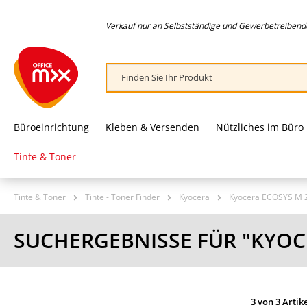
springen
Zur Hauptnavigation springen
Verkauf nur an Selbstständige und Gewerbetreibende,
Büroeinrichtung
Kleben & Versenden
Nützliches im Büro
Tinte & Toner
Tinte & Toner
Tinte - Toner Finder
Kyocera
Kyocera ECOSYS M 
SUCHERGEBNISSE FÜR "KYOC
3 von 3 Artik