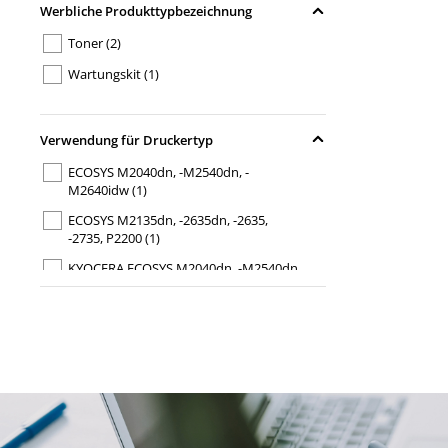
Werbliche Produkttypbezeichnung
Toner
(2)
Wartungskit
(1)
Verwendung für Druckertyp
ECOSYS M2040dn, -M2540dn, -
M2640idw
(1)
ECOSYS M2135dn, -2635dn, -2635,
-2735, P2200
(1)
KYOCERA ECOSYS M2040dn, -M2540dn,
-M2640idw
(1)