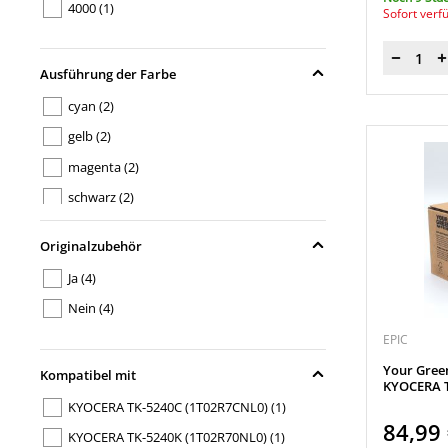
4000
(1)
Sofort verf
Menge
Ausführung der Farbe
cyan
(2)
gelb
(2)
magenta
(2)
schwarz
(2)
Originalzubehör
Ja
(4)
Nein
(4)
EPIC
Your Gree
Kompatibel mit
KYOCERA T
KYOCERA TK-5240C (1T02R7CNL0)
(1)
84,99
KYOCERA TK-5240K (1T02R70NL0)
(1)