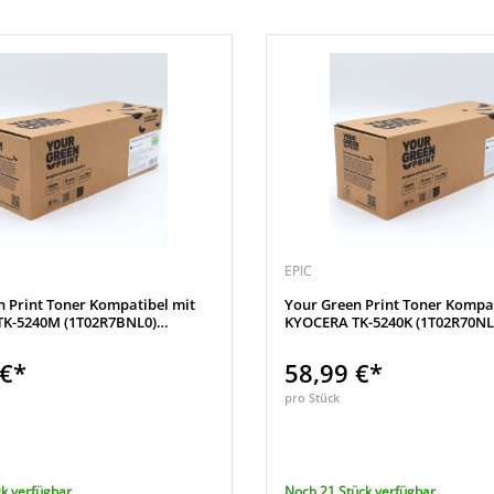
EPIC
n Print Toner Kompatibel mit
Your Green Print Toner Kompat
K-5240M (1T02R7BNL0)
KYOCERA TK-5240K (1T02R70NL
 €*
58,99 €*
pro Stück
k verfügbar
Noch 21 Stück verfügbar