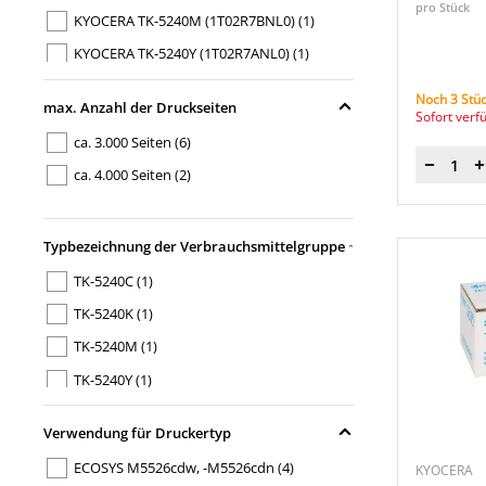
pro Stück
KYOCERA TK-5240M (1T02R7BNL0)
(1)
KYOCERA TK-5240Y (1T02R7ANL0)
(1)
Noch 3 Stüc
max. Anzahl der Druckseiten
Sofort verf
ca. 3.000 Seiten
(6)
Menge
ca. 4.000 Seiten
(2)
Typbezeichnung der Verbrauchsmittelgruppe
TK-5240C
(1)
TK-5240K
(1)
TK-5240M
(1)
TK-5240Y
(1)
Verwendung für Druckertyp
ECOSYS M5526cdw, -M5526cdn
(4)
KYOCERA