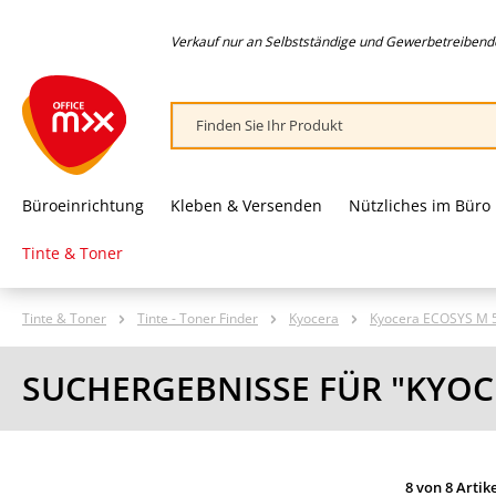
springen
Zur Hauptnavigation springen
Verkauf nur an Selbstständige und Gewerbetreibende,
Büroeinrichtung
Kleben & Versenden
Nützliches im Büro
Tinte & Toner
Tinte & Toner
Tinte - Toner Finder
Kyocera
Kyocera ECOSYS M 
SUCHERGEBNISSE FÜR "KYOC
8 von 8 Artik