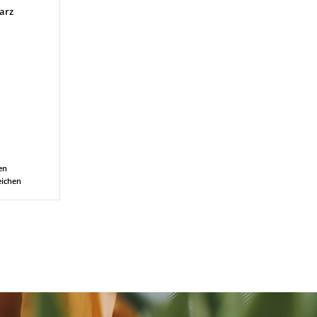
arz
en
eichen