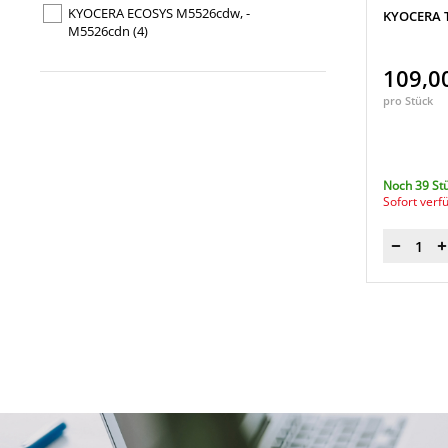
KYOCERA ECOSYS M5526cdw, -
KYOCERA T
M5526cdn
(4)
109,0
pro Stück
Noch 39 St
Sofort verf
Menge