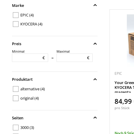
Marke
EPIC
(4)
KYOCERA
(4)
Preis
Minimal
Maximal
€
€
–
EPIC
Produktart
Your Gree
KYOCERA T
alternative
(4)
magenta
original
(4)
84,99
pro Stück
Seiten
3000
(3)
Noch 9 Stüc