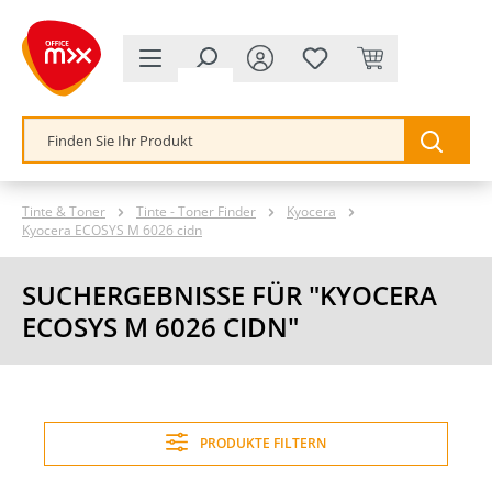
alt springen
Tinte & Toner
Tinte - Toner Finder
Kyocera
Kyocera ECOSYS M 6026 cidn
SUCHERGEBNISSE FÜR "KYOCERA
ECOSYS M 6026 CIDN"
PRODUKTE FILTERN