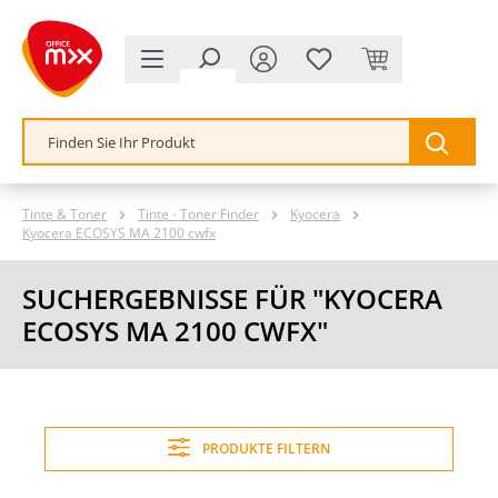
alt springen
Tinte & Toner
Tinte - Toner Finder
Kyocera
Kyocera ECOSYS MA 2100 cwfx
SUCHERGEBNISSE FÜR "KYOCERA
ECOSYS MA 2100 CWFX"
PRODUKTE FILTERN