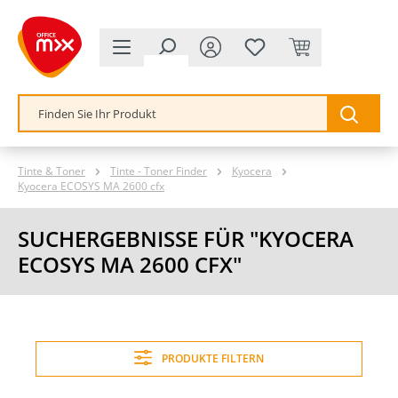
alt springen
Tinte & Toner
Tinte - Toner Finder
Kyocera
Kyocera ECOSYS MA 2600 cfx
SUCHERGEBNISSE FÜR "KYOCERA
ECOSYS MA 2600 CFX"
PRODUKTE FILTERN