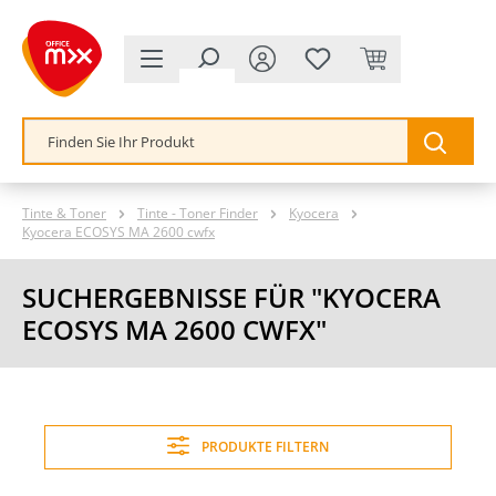
alt springen
Tinte & Toner
Tinte - Toner Finder
Kyocera
Kyocera ECOSYS MA 2600 cwfx
SUCHERGEBNISSE FÜR "KYOCERA
ECOSYS MA 2600 CWFX"
PRODUKTE FILTERN