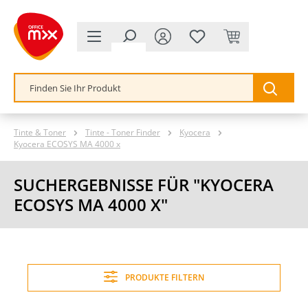
alt springen
Tinte & Toner
Tinte - Toner Finder
Kyocera
Kyocera ECOSYS MA 4000 x
SUCHERGEBNISSE FÜR "KYOCERA
ECOSYS MA 4000 X"
PRODUKTE FILTERN