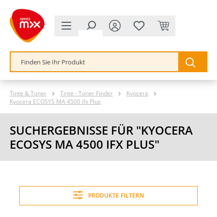
alt springen
Tinte & Toner
Tinte - Toner Finder
Kyocera
Kyocera ECOSYS MA 4500 ifx Plus
SUCHERGEBNISSE FÜR "KYOCERA
ECOSYS MA 4500 IFX PLUS"
PRODUKTE FILTERN