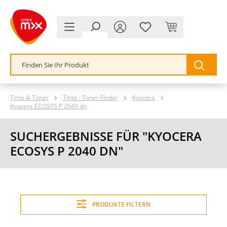
alt springen
Tinte & Toner
Tinte - Toner Finder
Kyocera
Kyocera ECOSYS P 2040 dn
SUCHERGEBNISSE FÜR "KYOCERA
ECOSYS P 2040 DN"
PRODUKTE FILTERN