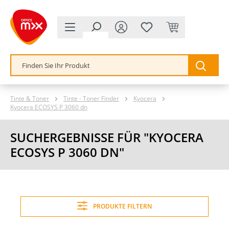
alt springen
Tinte & Toner
Tinte - Toner Finder
Kyocera
Kyocera ECOSYS P 3060 dn
SUCHERGEBNISSE FÜR "KYOCERA
ECOSYS P 3060 DN"
PRODUKTE FILTERN