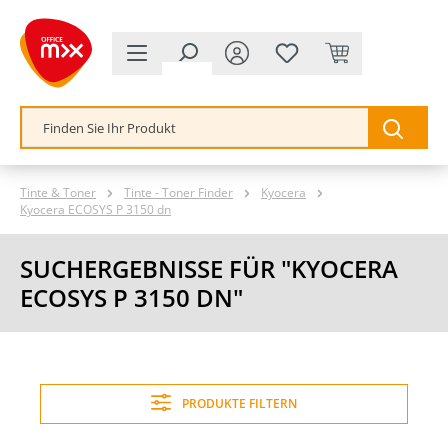
alt springen
Tinte & Toner
Tinte - Toner Finder
Kyocera
Kyocera ECOSYS P 3150 dn
SUCHERGEBNISSE FÜR "KYOCERA
ECOSYS P 3150 DN"
PRODUKTE FILTERN