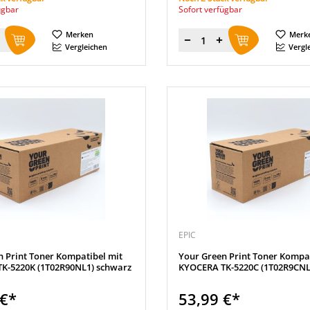
ügbar
Sofort verfügbar
Merken
Merk
Menge
Vergleichen
Vergl
EPIC
n Print Toner Kompatibel mit
Your Green Print Toner Kompat
K-5220K (1T02R90NL1) schwarz
KYOCERA TK-5220C (1T02R9CNL
 €*
53,99 €*