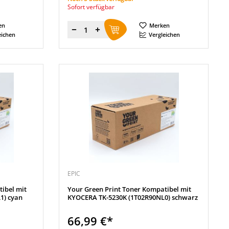
Sofort verfügbar
en
Merken
Menge
eichen
Vergleichen
EPIC
ibel mit
Your Green Print Toner Kompatibel mit
1) cyan
KYOCERA TK-5230K (1T02R90NL0) schwarz
66,99 €*