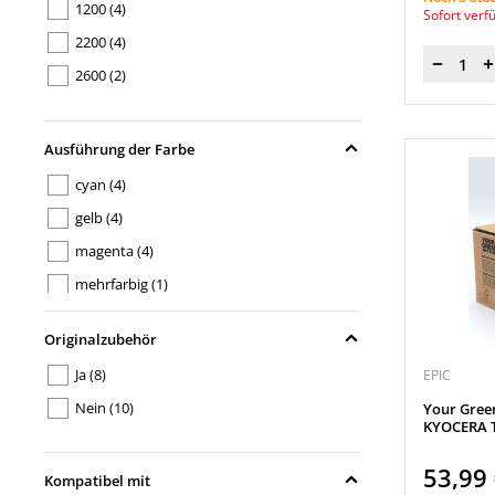
1200
(4)
Sofort verf
2200
(4)
Menge
2600
(2)
Ausführung der Farbe
cyan
(4)
gelb
(4)
magenta
(4)
mehrfarbig
(1)
schwarz
(5)
Originalzubehör
Ja
(8)
EPIC
Nein
(10)
Your Gree
KYOCERA T
53,99
Kompatibel mit