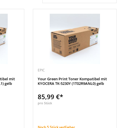
EPIC
ibel mit
Your Green Print Toner Kompatibel mit
1) gelb
KYOCERA TK-5230Y (1T02R9ANL0) gelb
85,99 €*
pro Stück
Noch 5 Stück verfügbar