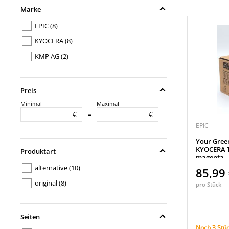
Marke
EPIC
(8)
KYOCERA
(8)
KMP AG
(2)
Preis
Minimal
Maximal
€
€
–
EPIC
Your Gree
KYOCERA T
Produktart
magenta
alternative
(10)
85,99
original
(8)
pro Stück
Seiten
Noch 3 Stüc