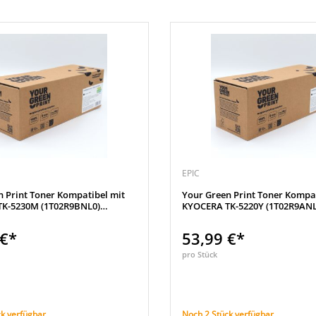
EPIC
n Print Toner Kompatibel mit
Your Green Print Toner Kompat
K-5230M (1T02R9BNL0)
KYOCERA TK-5220Y (1T02R9ANL
 €*
53,99 €*
pro Stück
k verfügbar
Noch 2 Stück verfügbar