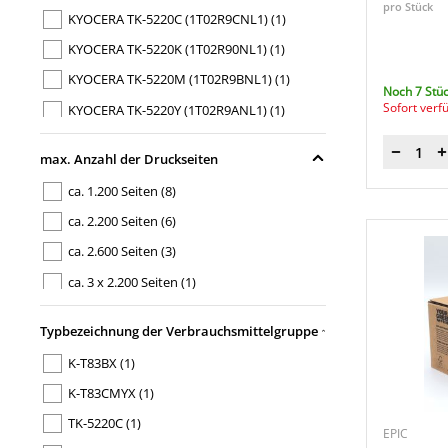
pro Stück
KYOCERA TK-5220C (1T02R9CNL1)
(1)
KYOCERA TK-5220K (1T02R90NL1)
(1)
KYOCERA TK-5220M (1T02R9BNL1)
(1)
Noch 7 Stüc
Sofort verf
KYOCERA TK-5220Y (1T02R9ANL1)
(1)
KYOCERA TK-5230C (1T02R9CNL0)
(1)
max. Anzahl der Druckseiten
Menge
KYOCERA TK-5230C/TK-5230M/TK-
5230Y
(1)
ca. 1.200 Seiten
(8)
KYOCERA TK-5230K
(1)
ca. 2.200 Seiten
(6)
KYOCERA TK-5230K (1T02R90NL0)
(1)
ca. 2.600 Seiten
(3)
KYOCERA TK-5230M (1T02R9BNL0)
(1)
ca. 3 x 2.200 Seiten
(1)
KYOCERA TK-5230Y (1T02R9ANL0)
(1)
Typbezeichnung der Verbrauchsmittelgruppe
K-T83BX
(1)
K-T83CMYX
(1)
TK-5220C
(1)
EPIC