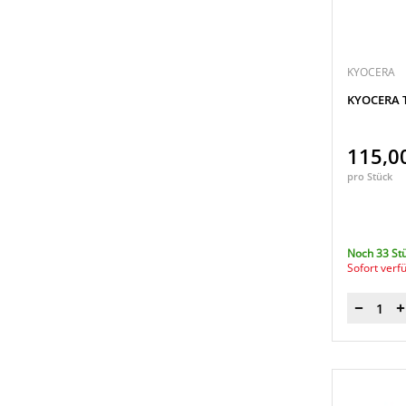
KYOCERA
KYOCERA T
115,0
pro Stück
Noch 33 St
Sofort verf
Menge