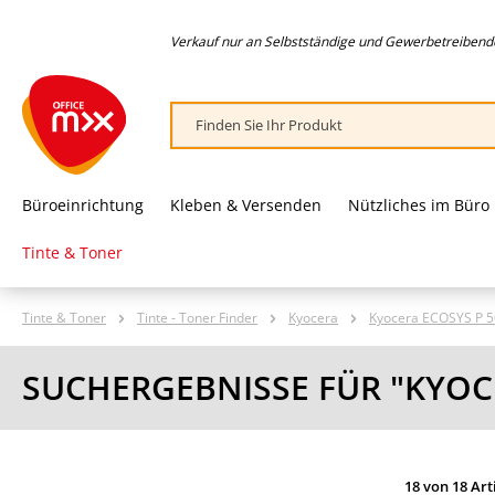
springen
Zur Hauptnavigation springen
Verkauf nur an Selbstständige und Gewerbetreibende,
Büroeinrichtung
Kleben & Versenden
Nützliches im Büro
Tinte & Toner
Tinte & Toner
Tinte - Toner Finder
Kyocera
Kyocera ECOSYS P 5
SUCHERGEBNISSE FÜR "KYOC
18 von 18 Art