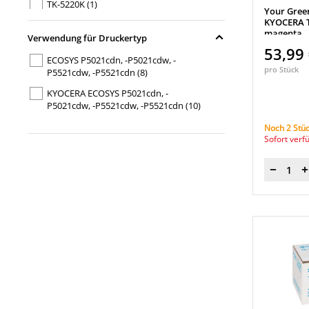
TK-5220K
(1)
Your Gree
KYOCERA T
TK-5220M
(1)
magenta
Verwendung für Druckertyp
TK-5220Y
(1)
53,99
ECOSYS P5021cdn, -P5021cdw, -
TK-5230C
(1)
pro Stück
P5521cdw, -P5521cdn
(8)
TK-5230K
(1)
KYOCERA ECOSYS P5021cdn, -
P5021cdw, -P5521cdw, -P5521cdn
(10)
TK-5230M
(1)
Noch 2 Stüc
TK-5230Y
(1)
Sofort verf
Menge