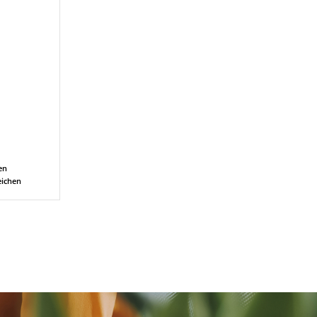
en
eichen