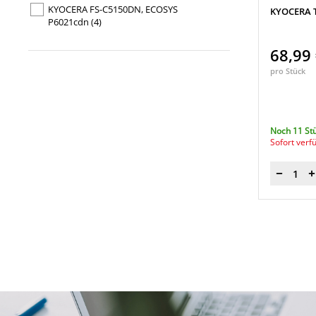
KYOCERA FS-C5150DN, ECOSYS
KYOCERA T
P6021cdn
(4)
68,99
pro Stück
Noch 11 St
Sofort verf
Menge