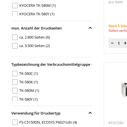
pro Stück
KYOCERA TK-580M
(1)
KYOCERA TK-580Y
(1)
Noch 5 Stüc
max. Anzahl der Druckseiten
Sofort verf
ca. 2.800 Seiten
(6)
Menge
ca. 3.500 Seiten
(2)
Typbezeichnung der Verbrauchsmittelgruppe
TK-580C
(1)
TK-580K
(1)
TK-580M
(1)
TK-580Y
(1)
Verwendung für Druckertyp
FS-C5150DN, ECOSYS P6021cdn
(4)
KYOCERA