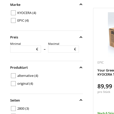
Marke
KYOCERA
(4)
EPIC
(4)
Preis
Minimal
Maximal
€
€
–
EPIC
Produktart
Your Gree
KYOCERA T
alternative
(4)
original
(4)
89,99
pro Stück
Seiten
2800
(3)
Noch 6 Stüc