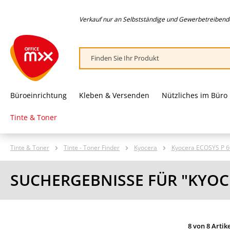
springen
Zur Hauptnavigation springen
Verkauf nur an Selbstständige und Gewerbetreibende,
Büroeinrichtung
Kleben & Versenden
Nützliches im Büro
Tinte & Toner
Tinte & Toner
Tinte - Toner Finder
Kyocera
Kyocera ECOSYS P 6
SUCHERGEBNISSE FÜR "KYOC
8 von 8 Artik