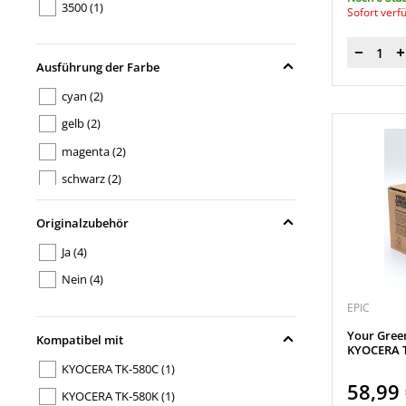
3500
(1)
Sofort verf
Menge
Ausführung der Farbe
cyan
(2)
gelb
(2)
magenta
(2)
schwarz
(2)
Originalzubehör
Ja
(4)
Nein
(4)
EPIC
Your Gree
Kompatibel mit
KYOCERA T
KYOCERA TK-580C
(1)
58,99
KYOCERA TK-580K
(1)