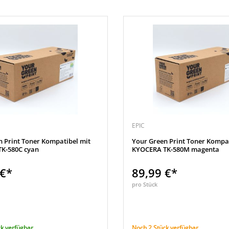
EPIC
n Print Toner Kompatibel mit
Your Green Print Toner Kompat
K-580C cyan
KYOCERA TK-580M magenta
 €*
89,99 €*
pro Stück
k verfügbar
Noch 2 Stück verfügbar