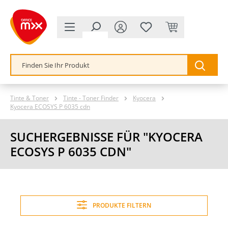
alt springen
Tinte & Toner
Tinte - Toner Finder
Kyocera
Kyocera ECOSYS P 6035 cdn
SUCHERGEBNISSE FÜR "KYOCERA
ECOSYS P 6035 CDN"
PRODUKTE FILTERN