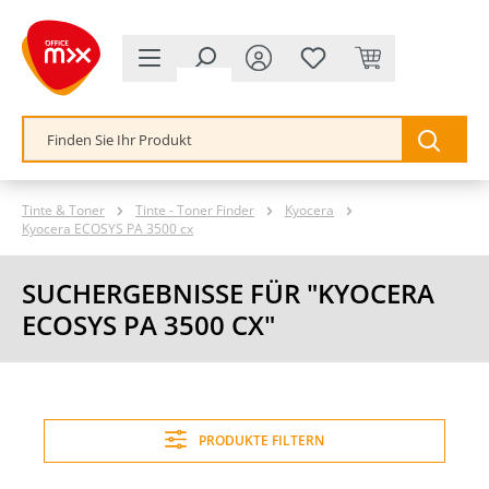
alt springen
Tinte & Toner
Tinte - Toner Finder
Kyocera
Kyocera ECOSYS PA 3500 cx
SUCHERGEBNISSE FÜR "KYOCERA
ECOSYS PA 3500 CX"
PRODUKTE FILTERN