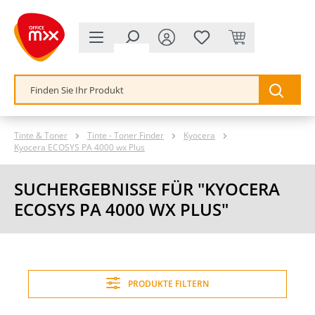
alt springen
Tinte & Toner
Tinte - Toner Finder
Kyocera
Kyocera ECOSYS PA 4000 wx Plus
SUCHERGEBNISSE FÜR "KYOCERA
ECOSYS PA 4000 WX PLUS"
PRODUKTE FILTERN