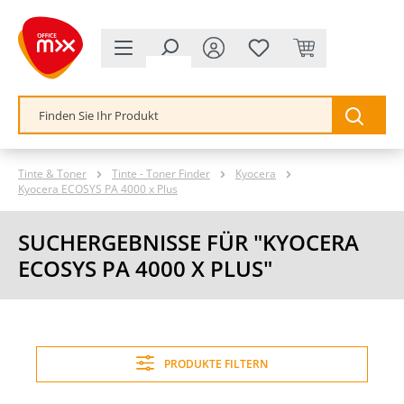
alt springen
Tinte & Toner
Tinte - Toner Finder
Kyocera
Kyocera ECOSYS PA 4000 x Plus
SUCHERGEBNISSE FÜR "KYOCERA
ECOSYS PA 4000 X PLUS"
PRODUKTE FILTERN