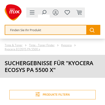
alt springen
Tinte & Toner
Tinte - Toner Finder
Kyocera
Kyocera ECOSYS PA 5500 x
SUCHERGEBNISSE FÜR "KYOCERA
ECOSYS PA 5500 X"
PRODUKTE FILTERN