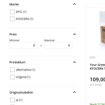
Marke
EPIC
(1)
KYOCERA
(1)
Preis
Minimal
Maximal
€
€
–
EPIC
Produktart
Your Gree
KYOCERA T
alternative
(1)
original
(1)
109,0
pro Stück
Originalzubehör
Ja
(1)
Noch 11 St