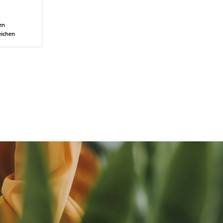
en
eichen