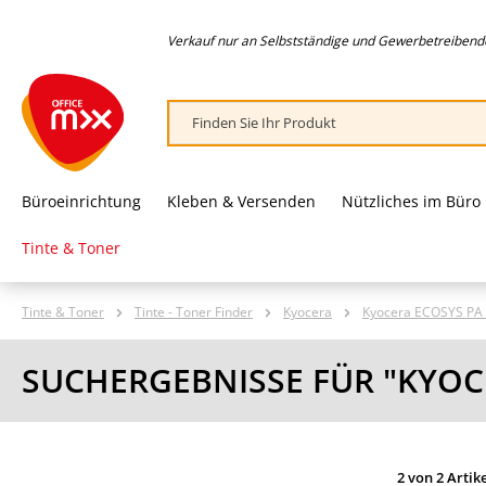
springen
Zur Hauptnavigation springen
Verkauf nur an Selbstständige und Gewerbetreibende,
Büroeinrichtung
Kleben & Versenden
Nützliches im Büro
Tinte & Toner
Tinte & Toner
Tinte - Toner Finder
Kyocera
Kyocera ECOSYS PA 
SUCHERGEBNISSE FÜR "KYOCE
2 von 2 Artik