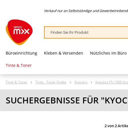
springen
Zur Hauptnavigation springen
Verkauf nur an Selbstständige und Gewerbetreibende,
Büroeinrichtung
Kleben & Versenden
Nützliches im Büro
Tinte & Toner
Tinte & Toner
Tinte - Toner Finder
Kyocera
Kyocera FS-1300 Arz
SUCHERGEBNISSE FÜR "KYOC
2 von 2 Artik