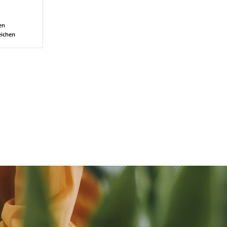
en
eichen