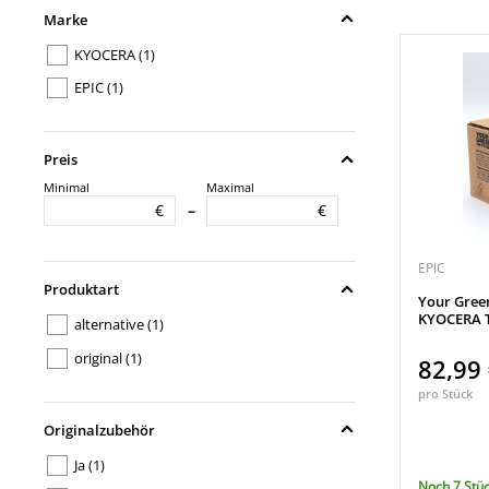
Marke
KYOCERA
(1)
EPIC
(1)
Preis
Minimal
Maximal
€
€
–
EPIC
Produktart
Your Gree
KYOCERA T
alternative
(1)
original
(1)
82,99
pro Stück
Originalzubehör
Ja
(1)
Noch 7 Stüc