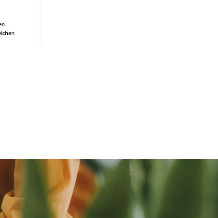
en
eichen