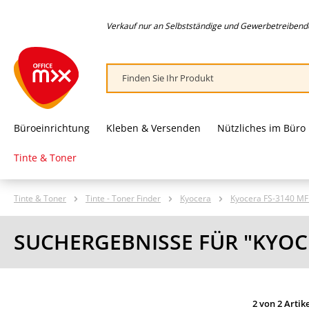
springen
Zur Hauptnavigation springen
Verkauf nur an Selbstständige und Gewerbetreibende,
Büroeinrichtung
Kleben & Versenden
Nützliches im Büro
Tinte & Toner
Tinte & Toner
Tinte - Toner Finder
Kyocera
Kyocera FS-3140 MF
SUCHERGEBNISSE FÜR "KYOCE
2 von 2 Artik