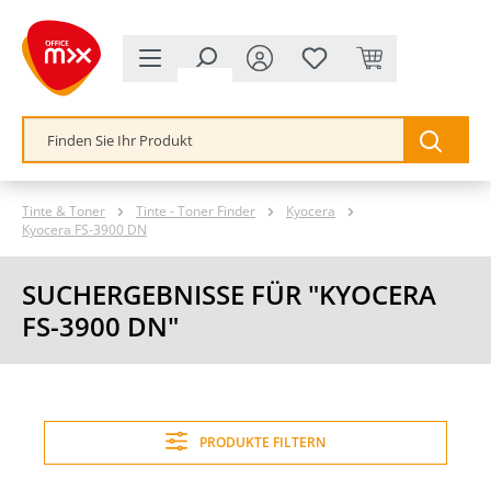
alt springen
Tinte & Toner
Tinte - Toner Finder
Kyocera
Kyocera FS-3900 DN
SUCHERGEBNISSE FÜR "KYOCERA
FS-3900 DN"
PRODUKTE FILTERN