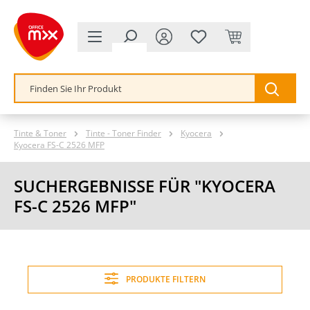
alt springen
Tinte & Toner
Tinte - Toner Finder
Kyocera
Kyocera FS-C 2526 MFP
SUCHERGEBNISSE FÜR "KYOCERA
FS-C 2526 MFP"
PRODUKTE FILTERN