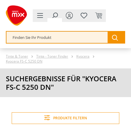
alt springen
Tinte & Toner
Tinte - Toner Finder
Kyocera
Kyocera FS-C 5250 DN
SUCHERGEBNISSE FÜR "KYOCERA
FS-C 5250 DN"
PRODUKTE FILTERN