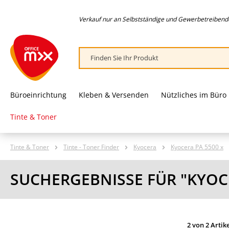
springen
Zur Hauptnavigation springen
Verkauf nur an Selbstständige und Gewerbetreibende,
Büroeinrichtung
Kleben & Versenden
Nützliches im Büro
Tinte & Toner
Tinte & Toner
Tinte - Toner Finder
Kyocera
Kyocera PA 5500 x
SUCHERGEBNISSE FÜR "KYOCE
2 von 2 Artik