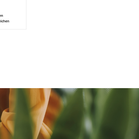
en
eichen