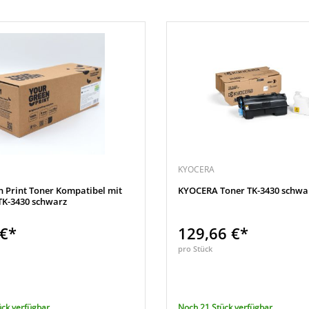
KYOCERA
n Print Toner Kompatibel mit
KYOCERA Toner TK-3430 schwa
K-3430 schwarz
 €*
129,66 €*
pro Stück
ück verfügbar
Noch 21 Stück verfügbar