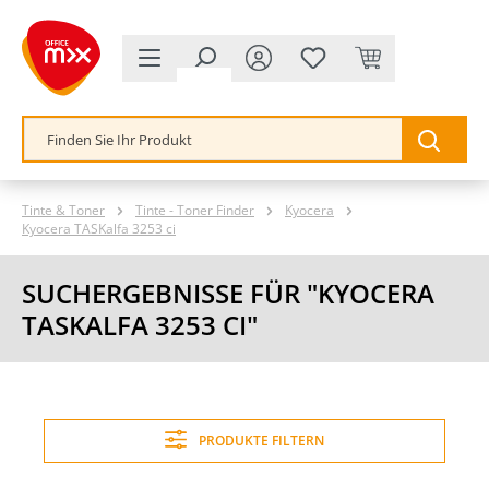
alt springen
Tinte & Toner
Tinte - Toner Finder
Kyocera
Kyocera TASKalfa 3253 ci
SUCHERGEBNISSE FÜR "KYOCERA
TASKALFA 3253 CI"
PRODUKTE FILTERN