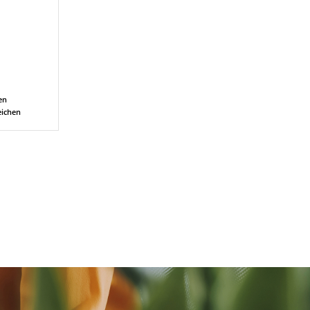
en
eichen