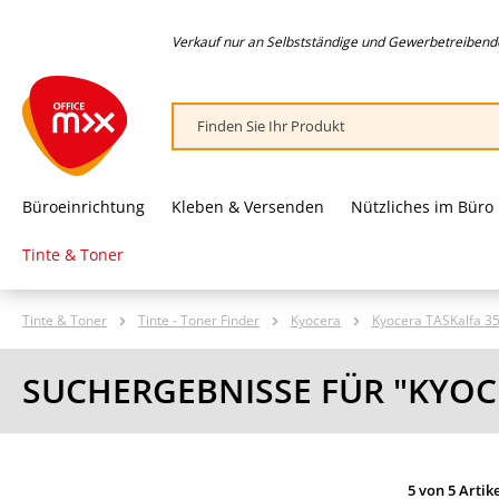
springen
Zur Hauptnavigation springen
Verkauf nur an Selbstständige und Gewerbetreibende,
Büroeinrichtung
Kleben & Versenden
Nützliches im Büro
Tinte & Toner
Tinte & Toner
Tinte - Toner Finder
Kyocera
Kyocera TASKalfa 35
SUCHERGEBNISSE FÜR "KYOCE
5 von 5 Artik