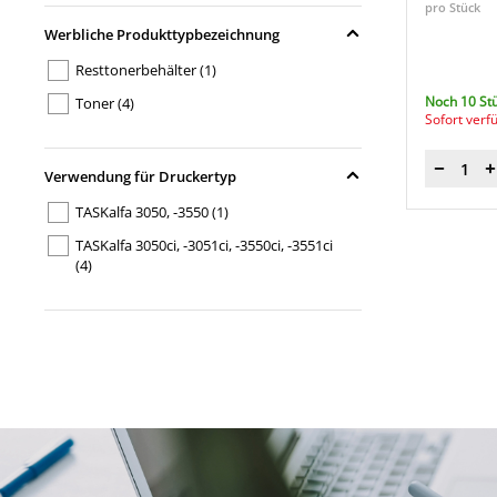
pro Stück
WT-860
(1)
Werbliche Produkttypbezeichnung
Resttonerbehälter
(1)
Noch 10 St
Toner
(4)
Sofort verf
Verwendung für Druckertyp
Menge
TASKalfa 3050, -3550
(1)
TASKalfa 3050ci, -3051ci, -3550ci, -3551ci
(4)