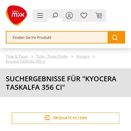
alt springen
Tinte & Toner
Tinte - Toner Finder
Kyocera
Kyocera TASKalfa 356 ci
SUCHERGEBNISSE FÜR "KYOCERA
TASKALFA 356 CI"
PRODUKTE FILTERN