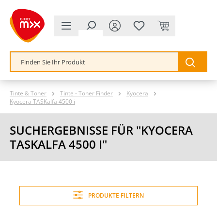
alt springen
Tinte & Toner
Tinte - Toner Finder
Kyocera
Kyocera TASKalfa 4500 i
SUCHERGEBNISSE FÜR "KYOCERA
TASKALFA 4500 I"
PRODUKTE FILTERN