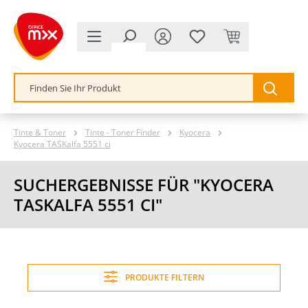
alt springen
Tinte & Toner
Tinte - Toner Finder
Kyocera
Kyocera TASKalfa 5551 ci
SUCHERGEBNISSE FÜR "KYOCERA
TASKALFA 5551 CI"
PRODUKTE FILTERN