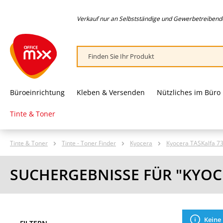
springen
Zur Hauptnavigation springen
Verkauf nur an Selbstständige und Gewerbetreibende,
Büroeinrichtung
Kleben & Versenden
Nützliches im Büro
Tinte & Toner
Tinte & Toner
Tinte - Toner Finder
Kyocera
Kyocera TASKalfa 73
SUCHERGEBNISSE FÜR "KYOCE
Keine