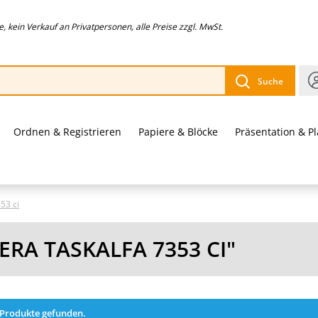
 kein Verkauf an Privatpersonen, alle Preise zzgl. MwSt.
Suche
Ordnen & Registrieren
Papiere & Blöcke
Präsentation & P
53 ci
RA TASKALFA 7353 CI"
 Produkte gefunden.