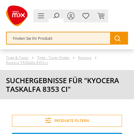
alt springen
Tinte & Toner
Tinte - Toner Finder
Kyocera
Kyocera TASKalfa 8353 ci
SUCHERGEBNISSE FÜR "KYOCERA
TASKALFA 8353 CI"
PRODUKTE FILTERN