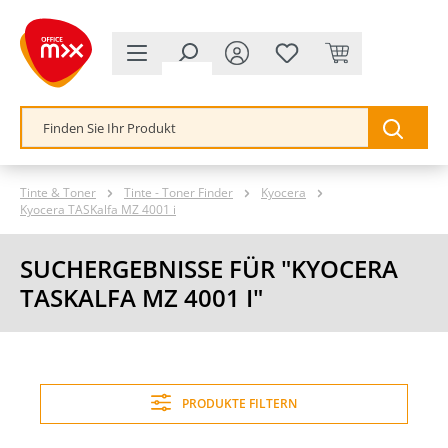
alt springen
Tinte & Toner
Tinte - Toner Finder
Kyocera
Kyocera TASKalfa MZ 4001 i
SUCHERGEBNISSE FÜR "KYOCERA
TASKALFA MZ 4001 I"
PRODUKTE FILTERN