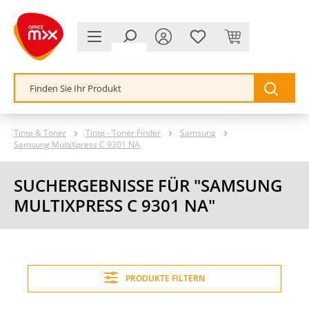
alt springen
Tinte & Toner
Tinte - Toner Finder
Samsung
Samsung MultiXpress C 9301 NA
SUCHERGEBNISSE FÜR "SAMSUNG
MULTIXPRESS C 9301 NA"
PRODUKTE FILTERN