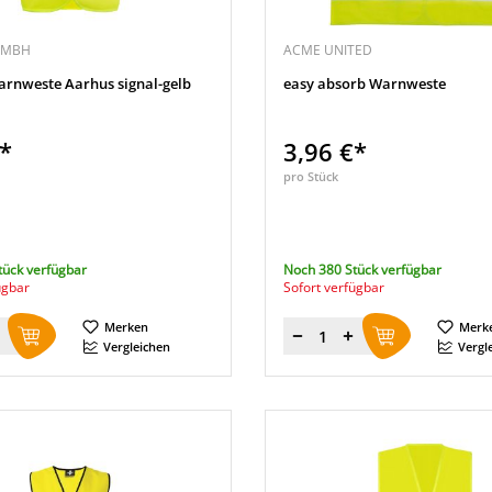
GMBH
ACME UNITED
arnweste Aarhus signal-gelb
easy absorb Warnweste
€*
3,96 €*
pro Stück
tück verfügbar
Noch 380 Stück verfügbar
ügbar
Sofort verfügbar
Merken
Merk
Menge
Vergleichen
Vergl