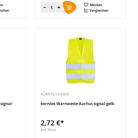
en
Merken
Menge
eichen
Vergleichen
KORNTEX GMBH
signal-
korntex Warnweste Aarhus signal-gelb
2,72 €*
pro Stück