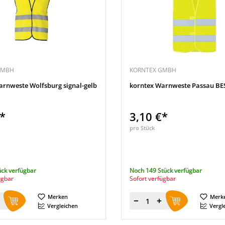
GMBH
KORNTEX GMBH
arnweste Wolfsburg signal-gelb
korntex Warnweste Passau B
€*
3,10 €*
pro Stück
ück verfügbar
Noch 149 Stück verfügbar
ügbar
Sofort verfügbar
Merken
Merk
Menge
Vergleichen
Vergl