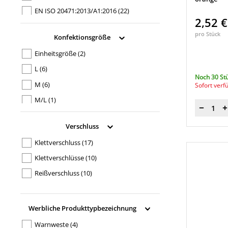
EN ISO 20471:2013/A1:2016
(22)
2,52 
pro Stück
Konfektionsgröße
Einheitsgröße
(2)
L
(6)
Noch 30 St
M
(6)
Sofort verf
M/L
(1)
Menge
S
(7)
Verschluss
XL
(8)
Klettverschluss
(17)
XL/XXL
(1)
Klettverschlüsse
(10)
XS
(1)
Reißverschluss
(10)
XXL
(6)
XXS
(1)
Werbliche Produkttypbezeichnung
Warnweste
(4)