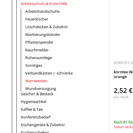
Arbeitsschutz & Erste Hilfe
Arbeitshandschuhe
Feuerlöscher
Löschdecken & Zubehör
Markierungsbänder
Pflasterspender
Rauchmelder
Ruheraumliege
KORNTEX 
Sonstiges
korntex W
Verbandkästen / -schränke
orange
Warnwesten
Wundversorgung
2,52 
Geschirr & Besteck
pro Stück
Hygieneartikel
Kaffee & Tee
Konferenzbedarf
Noch 81 St
Küchengeräte & Zubehör
Sofort verf
Küchenzubehör