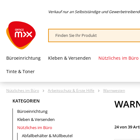
springen
Zur Hauptnavigation springen
Verkauf nur an Selbstständige und Gewerbetreibende,
Büroeinrichtung
Kleben & Versenden
Nützliches im Büro
Tinte & Toner
Nützliches im Büro
Arbeitsschutz & Erste Hilfe
Warnwesten
WAR
KATEGORIEN
Büroeinrichtung
Kleben & Versenden
24 von 39 Art
Nützliches im Büro
Abfallbehälter & Müllbeutel