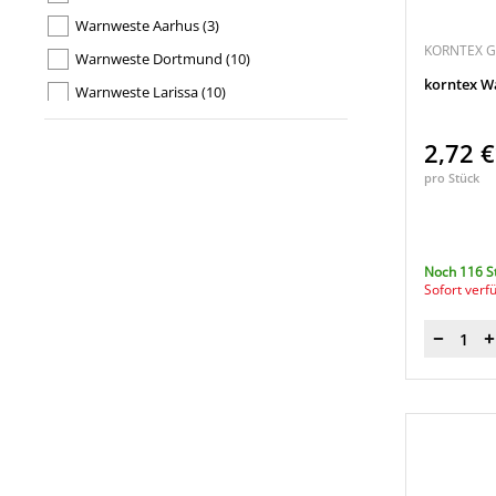
Warnweste Aarhus
(3)
KORNTEX 
Warnweste Dortmund
(10)
korntex W
Warnweste Larissa
(10)
Warnweste Passau
(2)
2,72 
Warnweste Wolfsburg
(10)
pro Stück
Noch 116 S
Sofort verf
Menge