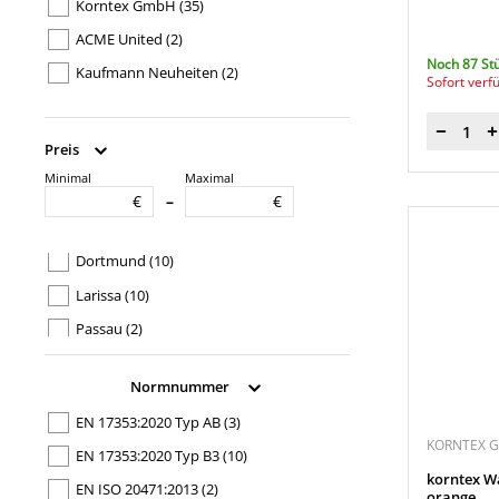
Korntex GmbH
(35)
ACME United
(2)
Noch 87 St
Kaufmann Neuheiten
(2)
Sofort verf
Menge
Preis
Minimal
Maximal
Produkttypbezeichnung
€
€
–
Aarhus
(3)
Dortmund
(10)
Larissa
(10)
Passau
(2)
Wolfsburg
(10)
Normnummer
EN 17353:2020 Typ AB
(3)
KORNTEX 
EN 17353:2020 Typ B3
(10)
korntex W
EN ISO 20471:2013
(2)
orange