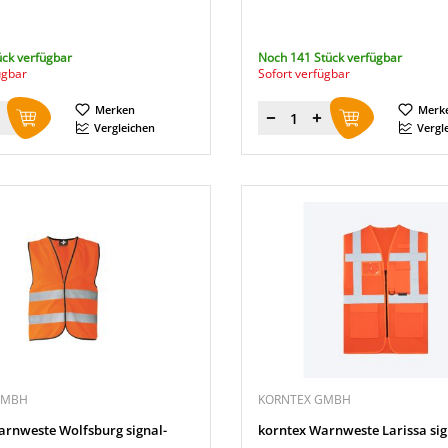
ück verfügbar
Noch 141 Stück verfügbar
ügbar
Sofort verfügbar
Merken
Merk
Menge
Vergleichen
Vergl
GMBH
KORNTEX GMBH
arnweste Wolfsburg signal-
korntex Warnweste Larissa si