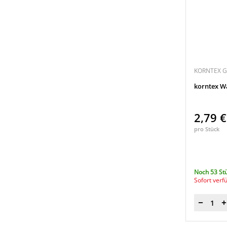
KORNTEX 
korntex W
2,79 
pro Stück
Noch 53 St
Sofort verf
Menge