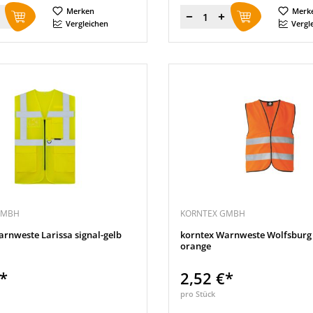
Merken
Merk
Menge
Vergleichen
Vergl
GMBH
KORNTEX GMBH
rnweste Larissa signal-gelb
korntex Warnweste Wolfsburg 
orange
€*
2,52 €*
pro Stück