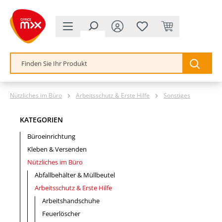
alt springen
Nützliches im Büro
Arbeitsschutz & Erste Hilfe
Sonstiges
KATEGORIEN
Büroeinrichtung
Kleben & Versenden
Nützliches im Büro
Abfallbehälter & Müllbeutel
Arbeitsschutz & Erste Hilfe
Arbeitshandschuhe
Feuerlöscher