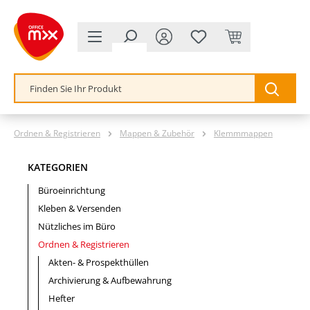
alt springen
Ordnen & Registrieren
Mappen & Zubehör
Klemmmappen
KATEGORIEN
Büroeinrichtung
Kleben & Versenden
Nützliches im Büro
Ordnen & Registrieren
Akten- & Prospekthüllen
Archivierung & Aufbewahrung
Hefter